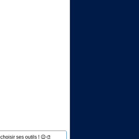
choisir ses outils ! 😉🎨