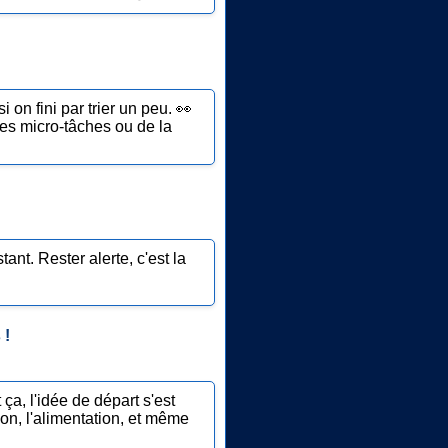
 on fini par trier un peu. 👀
 Des micro-tâches ou de la
ant. Rester alerte, c'est la
 !
ça, l'idée de départ s'est
on, l'alimentation, et même