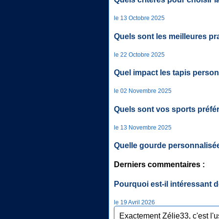
le 13 Octobre 2025
Quels sont les meilleures p
le 22 Octobre 2025
Quel impact les tapis person
le 02 Novembre 2025
Quels sont vos sports préfé
le 13 Novembre 2025
Quelle gourde personnalisée
Derniers commentaires :
Pourquoi est-il intéressant 
le 19 Avril 2026
Exactement Zélie33, c'est l'us