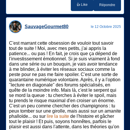
👍 Like
Répondre
SauvageGourmet80
le 12 Octobre 2025
C'est marrant cette obsession de vouloir tout savoir
tout de suite ! Moi, avec mes petits, j'ai appris la
patience... ou pas ! En fait, je crois que ça dépend de
l'investissement émotionnel. Si je suis vraiment à fond
dans une série ou un bouquin, je vais avoir tendance
à me blinder, à éviter les réseaux sociaux comme la
peste pour ne pas me faire spoiler. C'est une sorte de
quarantaine numérique volontaire. Après, il y a l'option
"lecture en diagonale" des forums spécialisés, en
quête de la moindre info. Mais là, c'est le serpent qui
se mord la queue : tu cherches à éviter le spoil, mais
tu prends le risque maximal d'en croiser un énorme.
C'est un peu comme chercher des champignons : tu
peux tomber sur une girolle, mais aussi sur un amanite
phalloïde... ou sur
lire la suite
de l'histoire et gâcher
tout le plaisir ! Et puis, soyons honnêtes, parfois le
plaisir est aussi dans l'attente, dans les théories qu'on