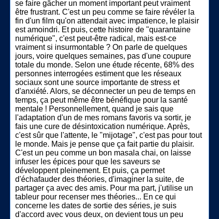
se faire gâcher un moment important peut vraiment
être frustrant. C'est un peu comme se faire révéler la
fin d'un film qu'on attendait avec impatience, le plaisir
est amoindri. Et puis, cette histoire de "quarantaine
numérique", c'est peut-être radical, mais est-ce
vraiment si insurmontable ? On parle de quelques
jours, voire quelques semaines, pas d'une coupure
totale du monde. Selon une étude récente, 68% des
personnes interrogées estiment que les réseaux
sociaux sont une source importante de stress et
d'anxiété. Alors, se déconnecter un peu de temps en
temps, ça peut même être bénéfique pour la santé
mentale ! Personnellement, quand je sais que
l'adaptation d'un de mes romans favoris va sortir, je
fais une cure de désintoxication numérique. Après,
c'est sûr que l'attente, le "mijotage", c'est pas pour tout
le monde. Mais je pense que ça fait partie du plaisir.
C'est un peu comme un bon masala chai, on laisse
infuser les épices pour que les saveurs se
développent pleinement. Et puis, ça permet
d'échafauder des théories, d'imaginer la suite, de
partager ça avec des amis. Pour ma part, j'utilise un
tableur pour recenser mes théories... En ce qui
concerne les dates de sortie des séries, je suis
d'accord avec vous deux, on devient tous un peu