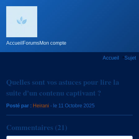
Accueil
Forums
Mon compte
Accueil
>
Sujet
Quelles sont vos astuces pour lire la
suite d'un contenu captivant ?
Posté par :
Heirani
- le 11 Octobre 2025
Commentaires (21)