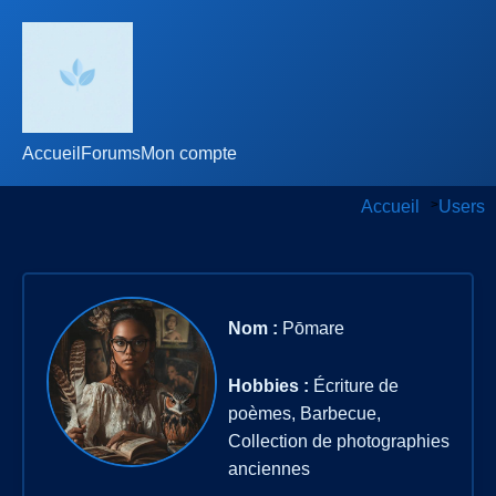
Accueil
Forums
Mon compte
Accueil
>
Users
Nom :
Pōmare
Hobbies :
Écriture de
poèmes, Barbecue,
Collection de photographies
anciennes