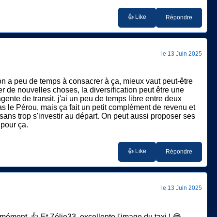
👍 Like
Répondre
le 13 Juin 2025
i on a peu de temps à consacrer à ça, mieux vaut peut-être
r de nouvelles choses, la diversification peut être une
gente de transit, j'ai un peu de temps libre entre deux
s le Pérou, mais ça fait un petit complément de revenu et
sans trop s'investir au départ. On peut aussi proposer ses
 pour ça.
👍 Like
Répondre
le 13 Juin 2025
mément. 👍 Et Zélie33, excellente l'image du taxi ! 😂