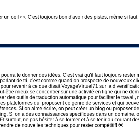
r un oeil 👀. C'est toujours bon d'avoir des pistes, même si faut fa
rra te donner des idées. C'est vrai qu'il faut toujours rester méf
 parlant de tri, c'est comme quand on prospecte de nouveaux clien
 pour revenir à ce que disait VoyageVirtuel71 sur la diversificati
t peut-être mieux se concentrer sur une activité en ligne qui ne 
r des outils de traduction automatique pour faciliter le travail, m
 des plateformes qui proposent ce genre de services et qui peuven
étences. Si on aime écrire, on peut créer un blog ou proposer de
ing. Si on a des connaissances spécifiques dans un domaine, on 
e. Et surtout, ne pas hésiter à se former et à se tenir au couran
prendre de nouvelles techniques pour rester compétitif! 🤓