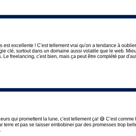
os est excellente ! C'est tellement vrai qu'on a tendance à oublie
atégie clé, surtout dans un domaine aussi volatile que le web. Mi
s. Le freelancing, c'est bien, mais ça peut être complété par d'a
enceurs qui promettent la lune, c'est tellement ça! 😅 C'est comme
sur terre et pas se laisser embobiner par des promesses trop belles.
