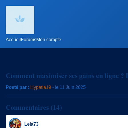
Accueil
Forums
Mon compte
Comment maximiser ses gains en ligne ? P
Posté par :
Hypatia19
- le 11 Juin 2025
Commentaires (14)
Leia73