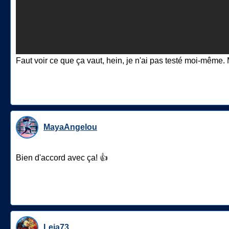
Faut voir ce que ça vaut, hein, je n'ai pas testé moi-même. 
MayaAngelou
Bien d'accord avec ça! 👍
Leia73