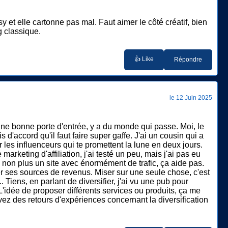
sy et elle cartonne pas mal. Faut aimer le côté créatif, bien
g classique.
👍 Like
Répondre
le 12 Juin 2025
t une bonne porte d'entrée, y a du monde qui passe. Moi, le
d'accord qu'il faut faire super gaffe. J'ai un cousin qui a
les influenceurs qui te promettent la lune en deux jours.
arketing d'affiliation, j'ai testé un peu, mais j'ai pas eu
as non plus un site avec énormément de trafic, ça aide pas.
ier ses sources de revenus. Miser sur une seule chose, c'est
 Tiens, en parlant de diversifier, j'ai vu une pub pour
. L'idée de proposer différents services ou produits, ça me
ez des retours d'expériences concernant la diversification