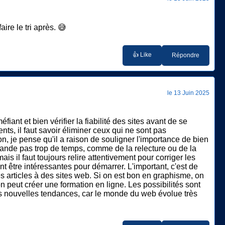
ire le tri après. 😅
👍 Like
Répondre
le 13 Juin 2025
iant et bien vérifier la fiabilité des sites avant de se
ts, il faut savoir éliminer ceux qui ne sont pas
on, je pense qu'il a raison de souligner l'importance de bien
demande pas trop de temps, comme de la relecture ou de la
ais il faut toujours relire attentivement pour corriger les
t être intéressantes pour démarrer. L'important, c'est de
s articles à des sites web. Si on est bon en graphisme, on
peut créer une formation en ligne. Les possibilités sont
t des nouvelles tendances, car le monde du web évolue très