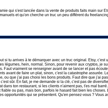
 amie qui s'est lancée dans la vente de produits faits main sur Et
 manuels et qu'on cherche un truc un peu différent du freelancin
out si tu arrives à te démarquer avec un truc original. Etsy, c'es
s légumes, hein, normal. Sinon, pour revenir aux cryptos, je suis 
. Faut vraiment se renseigner avant de se lancer et pas écouter 
 avant de faire un plat, sinon, c'est la catastrophe assurée. Le m
se, ou que j'ai pas choisi les bons produits. Faut dire que j'ai p
est sûr. En fait, je me demande si la clé, c'est pas de diversif
ans ton restaurant, si les clients n'aiment pas, t'es mal barré...
st fiable ou pas, mais bon, parfois le hasard fait bien les choses
 les opportunités qui se présentent. Qu'en pensez-vous ? Vous av