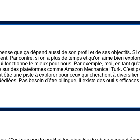
e pense que ça dépend aussi de son profil et de ses objectifs. S
ent. Par contre, si on a plus de temps et qu'on aime bien explore
qui fonctionne le mieux pour nous. Par exemple, moi, en tant qu'a
ches sur des plateformes comme Amazon Mechanical Turk. C'est pa
être une piste à explorer pour ceux qui cherchent à diversifier 
édiées. Pas besoin d'être bilingue, il existe des outils efficaces
. C'est vrai que le profil et les objectifs de chacun jouent énor