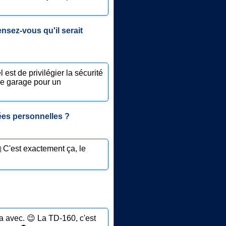
nsez-vous qu'il serait
st de privilégier la sécurité
 le garage pour un
nées personnelles ?
C'est exactement ça, le
a avec. 😉 La TD-160, c'est