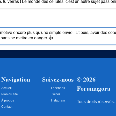
 tu verras ! Le monde des cellules, c'est un autre sujet passion
 motive encore plus qu'une simple envie ! Et puis, avoir des coa
 sans se mettre en danger. 👍
Navigation
Suivez-nous
© 2026
Forumagora
Accueil
Facebook
Plan du site
Twitter
À propos
Instagram
Tous droits réservés.
Contact