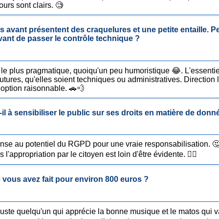
urs sont clairs. 🧐
avant présentent des craquelures et une petite entaille. Pe
vant de passer le contrôle technique ?
 plus pragmatique, quoiqu'un peu humoristique 😂. L'essentiel e
 futures, qu'elles soient techniques ou administratives. Direction
 option raisonnable. 🚗💨
il à sensibiliser le public sur ses droits en matière de don
e au potentiel du RGPD pour une vraie responsabilisation. 🤔 
l'appropriation par le citoyen est loin d'être évidente. 🤷‍♀️
e vous avez fait pour environ 800 euros ?
juste quelqu'un qui apprécie la bonne musique et le matos qui v