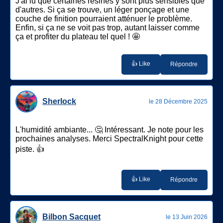
J'ai lu que certaines résines y sont plus sensibles que
d'autres. Si ça se trouve, un léger ponçage et une
couche de finition pourraient atténuer le problème.
Enfin, si ça ne se voit pas trop, autant laisser comme
ça et profiter du plateau tel quel ! 🤩
👍 Like
Répondre
Sherlock
le 28 Décembre 2025
L'humidité ambiante... 🤔 Intéressant. Je note pour les
prochaines analyses. Merci SpectralKnight pour cette
piste. 👍
👍 Like
Répondre
Bilbon Sacquet
le 13 Juin 2026