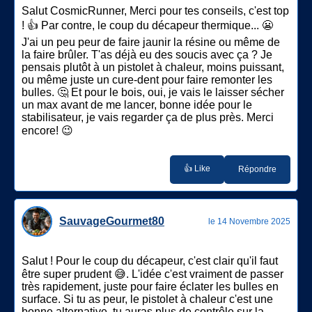
Salut CosmicRunner, Merci pour tes conseils, c'est top
! 👍 Par contre, le coup du décapeur thermique... 😬
J'ai un peu peur de faire jaunir la résine ou même de
la faire brûler. T'as déjà eu des soucis avec ça ? Je
pensais plutôt à un pistolet à chaleur, moins puissant,
ou même juste un cure-dent pour faire remonter les
bulles. 🤔 Et pour le bois, oui, je vais le laisser sécher
un max avant de me lancer, bonne idée pour le
stabilisateur, je vais regarder ça de plus près. Merci
encore! 😉
👍 Like
Répondre
SauvageGourmet80
le 14 Novembre 2025
Salut ! Pour le coup du décapeur, c'est clair qu'il faut
être super prudent 😅. L'idée c'est vraiment de passer
très rapidement, juste pour faire éclater les bulles en
surface. Si tu as peur, le pistolet à chaleur c'est une
bonne alternative, tu auras plus de contrôle sur la