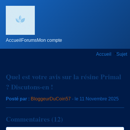
Accueil
Forums
Mon compte
Accueil
>
Sujet
Quel est votre avis sur la résine Primal
? Discutons-en !
Posté par :
BloggeurDuCoin57
- le 11 Novembre 2025
Commentaires (12)