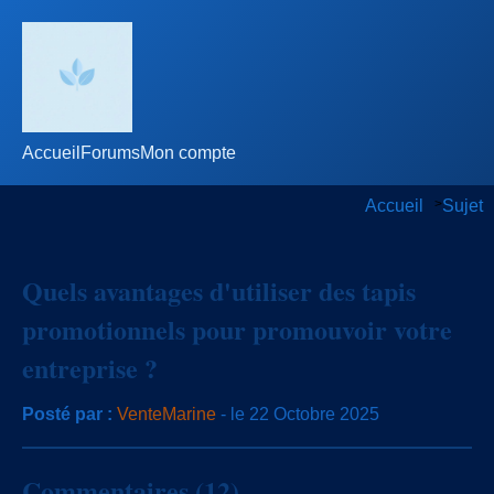
Accueil
Forums
Mon compte
Accueil
>
Sujet
Quels avantages d'utiliser des tapis
promotionnels pour promouvoir votre
entreprise ?
Posté par :
VenteMarine
- le 22 Octobre 2025
Commentaires (12)