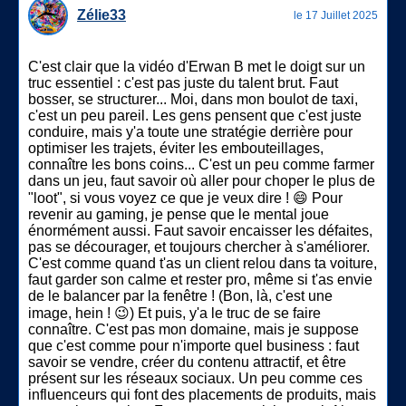
Zélie33
le 17 Juillet 2025
C'est clair que la vidéo d'Erwan B met le doigt sur un
truc essentiel : c'est pas juste du talent brut. Faut
bosser, se structurer... Moi, dans mon boulot de taxi,
c'est un peu pareil. Les gens pensent que c'est juste
conduire, mais y'a toute une stratégie derrière pour
optimiser les trajets, éviter les embouteillages,
connaître les bons coins... C'est un peu comme farmer
dans un jeu, faut savoir où aller pour choper le plus de
"loot", si vous voyez ce que je veux dire ! 😄 Pour
revenir au gaming, je pense que le mental joue
énormément aussi. Faut savoir encaisser les défaites,
pas se décourager, et toujours chercher à s'améliorer.
C'est comme quand t'as un client relou dans ta voiture,
faut garder son calme et rester pro, même si t'as envie
de le balancer par la fenêtre ! (Bon, là, c'est une
image, hein ! 😉) Et puis, y'a le truc de se faire
connaître. C'est pas mon domaine, mais je suppose
que c'est comme pour n'importe quel business : faut
savoir se vendre, créer du contenu attractif, et être
présent sur les réseaux sociaux. Un peu comme ces
influenceurs qui font des placements de produits, mais