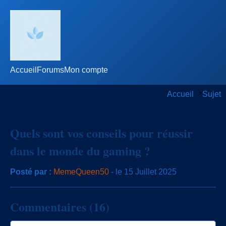
Accueil
Forums
Mon compte
Accueil
>
Sujet
Quels sont vos conseils pour réussir
dans le monde du gaming ?
Posté par :
MemeQueen50
- le 15 Juillet 2025
Commentaires (16)