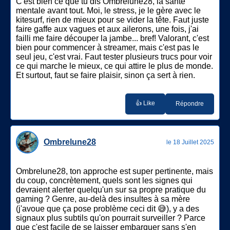
C'est bien ce que tu dis Ombrelune28, la santé
mentale avant tout. Moi, le stress, je le gère avec le
kitesurf, rien de mieux pour se vider la tête. Faut juste
faire gaffe aux vagues et aux ailerons, une fois, j'ai
failli me faire découper la jambe... bref! Valorant, c'est
bien pour commencer à streamer, mais c'est pas le
seul jeu, c'est vrai. Faut tester plusieurs trucs pour voir
ce qui marche le mieux, ce qui attire le plus de monde.
Et surtout, faut se faire plaisir, sinon ça sert à rien.
👍 Like
Répondre
Ombrelune28
le 18 Juillet 2025
Ombrelune28, ton approche est super pertinente, mais
du coup, concrètement, quels sont les signes qui
devraient alerter quelqu'un sur sa propre pratique du
gaming ? Genre, au-delà des insultes à sa mère
(j'avoue que ça pose problème ceci dit 😅), y a des
signaux plus subtils qu'on pourrait surveiller ? Parce
que c'est facile de se laisser embarquer sans s'en