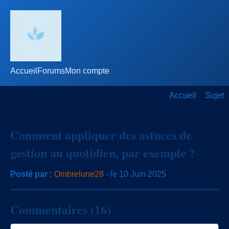
Accueil
Forums
Mon compte
Accueil
>
Sujet
Comment appliquer des astuces de
gestion au quotidien, par exemple ?
Posté par :
Ombrelune28
- le 10 Juin 2025
Commentaires (16)