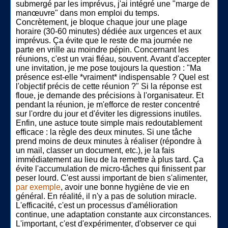
submergé par les imprévus, j'ai intégré une "marge de
manœuvre" dans mon emploi du temps.
Concrètement, je bloque chaque jour une plage
horaire (30-60 minutes) dédiée aux urgences et aux
imprévus. Ça évite que le reste de ma journée ne
parte en vrille au moindre pépin. Concernant les
réunions, c'est un vrai fléau, souvent. Avant d'accepter
une invitation, je me pose toujours la question : "Ma
présence est-elle *vraiment* indispensable ? Quel est
l'objectif précis de cette réunion ?" Si la réponse est
floue, je demande des précisions à l'organisateur. Et
pendant la réunion, je m'efforce de rester concentré
sur l'ordre du jour et d'éviter les digressions inutiles.
Enfin, une astuce toute simple mais redoutablement
efficace : la règle des deux minutes. Si une tâche
prend moins de deux minutes à réaliser (répondre à
un mail, classer un document, etc.), je la fais
immédiatement au lieu de la remettre à plus tard. Ça
évite l'accumulation de micro-tâches qui finissent par
peser lourd. C'est aussi important de bien s'alimenter,
par exemple
, avoir une bonne hygiène de vie en
général. En réalité, il n'y a pas de solution miracle.
L'efficacité, c'est un processus d'amélioration
continue, une adaptation constante aux circonstances.
L'important, c'est d'expérimenter, d'observer ce qui