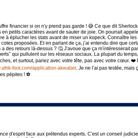
ffre financier si on n'y prend pas garde ! 😅 Ce que dit Sherlock s
s en petits caractères avant de sauter de joie. On pourrait appeler
genre à éplucher les stats avant de miser un kopeck. Connaître le
s cotes proposées. Et en parlant de ça, j'ai entendu dire que ce
n a des retours là-dessus ? 🤔 J'avoue que ça m'intéresserait pas
ts" qui pullulent sur les réseaux sociaux. La plupart du temps, 
rches, et surtout, pariez avec votre tête, pas avec votre cœur. ❤️ 
.afrik-foot.com/application-akwabet
. Je ne l'ai pas testée, mais
ues pépites ! ⚽
ce d'esprit face aux prétendus experts. C'est un conseil judic