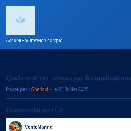
Accueil
Forums
Mon compte
Quels sont vos retours sur les applications
Posté par :
Sherlock
- le 28 Juillet 2025
Commentaires (13)
VenteMarine